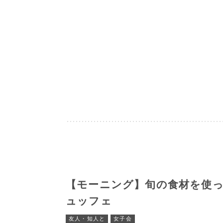
【モーニング】旬の食材を使
ュッフェ
友人・知人と
女子会